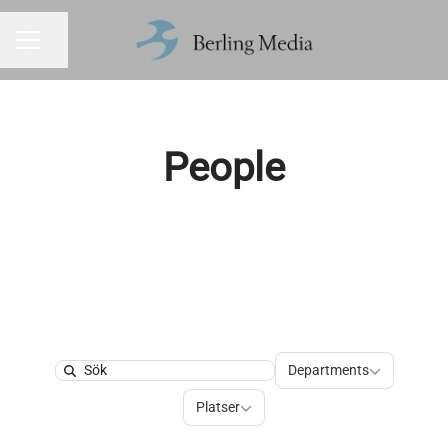
Dela sidan
KARRIÄRMENY
People
Departments
Departments
Search
Platser
Platser